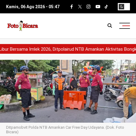
Kamis, 06 Agu 2026 -
05
:
47
 Bersama Imlek 2026, Ditpolairud NTB Amankan Aktivitas Bongkar 
Ditpamobvit Polda NTB Amankan Car Free Day Udayana. (Dok. Foto
Bicara)