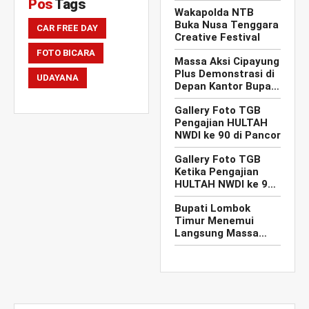
Rachmat Hidayat
Pos
Tags
Wakapolda NTB
Beri Kode
Buka Nusa Tenggara
Regenerasi
CAR FREE DAY
Creative Festival
FOTO BICARA
Massa Aksi Cipayung
Plus Demonstrasi di
UDAYANA
Depan Kantor Bupati
Lombok Timur
Gallery Foto TGB
Pengajian HULTAH
NWDI ke 90 di Pancor
Gallery Foto TGB
Ketika Pengajian
HULTAH NWDI ke 90
di Pancor
Bupati Lombok
Timur Menemui
Langsung Massa
Aksi Cipayung Plus di
Depan Kantor Bupati